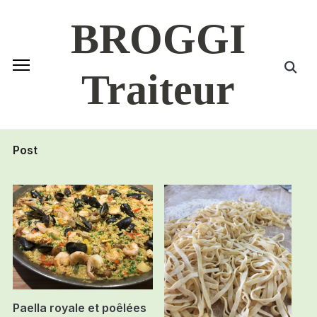
BROGGI
Traiteur
Post
Paella royale et poêlées